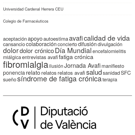
Universidad Cardenal Herrera CEU
Colegio de Farmacéuticos
calidad de vida
avafi
apoyo
autoestima
aceptación
colaboración
difusión
cansancio
divulgación
concierto
dolor
Día Mundial
dolor crónico
encefalomielitis
fatiga crónica
entrevistas avafi
miálgica
fibromialgia
Jornada Avafi
manifiesto
ilusión
salud
relato
ponencia
relatos
relatos avafi
SFC
sanidad
síndrome de fatiga crónica
sueño
terapia