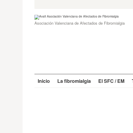
Skip
Search
for:
to
content
Asociación Valenciana de Afectados de Fibromialgia
Inicio
La fibromialgia
El SFC / EM