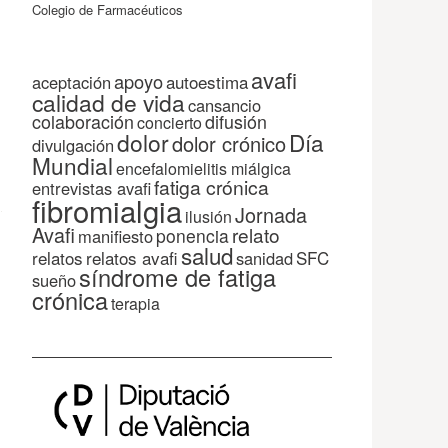
Colegio de Farmacéuticos
avafi
apoyo
autoestima
aceptación
calidad de vida
cansancio
colaboración
difusión
concierto
dolor
Día
dolor crónico
divulgación
Mundial
encefalomielitis miálgica
fatiga crónica
entrevistas avafi
fibromialgia
Jornada
ilusión
Avafi
relato
ponencia
manifiesto
salud
relatos
relatos avafi
SFC
sanidad
síndrome de fatiga
sueño
crónica
terapia