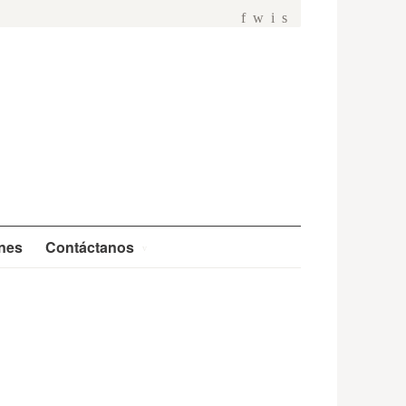
f
w
i
s
ones
Contáctanos