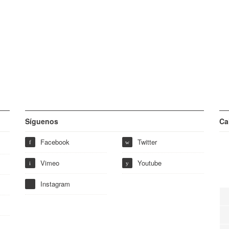
Síguenos
Ca
Facebook
Twitter
f
w
Vimeo
Youtube
i
y
Instagram