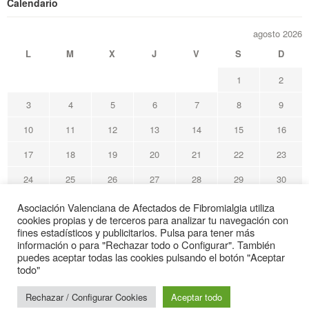
Calendario
agosto 2026
L
M
X
J
V
S
D
1
2
3
4
5
6
7
8
9
10
11
12
13
14
15
16
17
18
19
20
21
22
23
24
25
26
27
28
29
30
31
Asociación Valenciana de Afectados de Fibromialgia utiliza
cookies propias y de terceros para analizar tu navegación con
« May
fines estadísticos y publicitarios. Pulsa para tener más
información o para "Rechazar todo o Configurar". También
puedes aceptar todas las cookies pulsando el botón "Aceptar
Avafi Asociación Valenciana de Afectados de Fibromialgia
todo"
© Todos los derechos reservados
Rechazar / Configurar Cookies
Aceptar todo
Web de interés sanitario