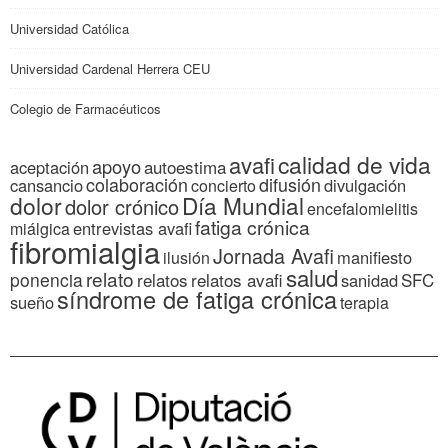
Universidad Católica
Universidad Cardenal Herrera CEU
Colegio de Farmacéuticos
calidad de vida
avafi
apoyo
autoestima
aceptación
colaboración
difusión
cansancio
divulgación
concierto
dolor
Día Mundial
dolor crónico
encefalomielitis
fatiga crónica
entrevistas avafi
miálgica
fibromialgia
Jornada Avafi
manifiesto
ilusión
salud
relato
ponencia
relatos
relatos avafi
SFC
sanidad
síndrome de fatiga crónica
sueño
terapia