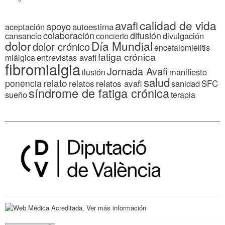
calidad de vida
avafi
apoyo
autoestima
aceptación
colaboración
difusión
cansancio
divulgación
concierto
dolor
Día Mundial
dolor crónico
encefalomielitis
fatiga crónica
entrevistas avafi
miálgica
fibromialgia
Jornada Avafi
manifiesto
ilusión
salud
relato
ponencia
relatos
relatos avafi
SFC
sanidad
síndrome de fatiga crónica
sueño
terapia