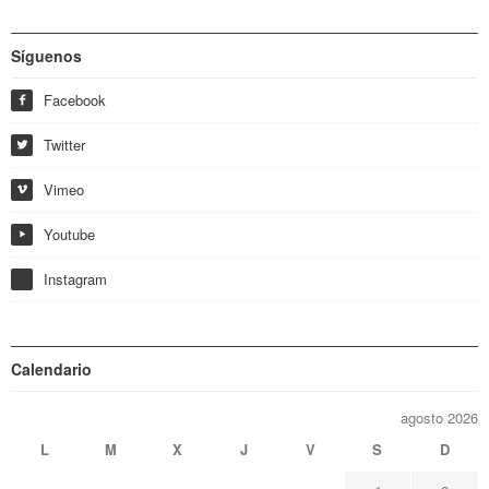
Síguenos
Facebook
f
Twitter
w
Vimeo
i
Youtube
y
Instagram
Calendario
agosto 2026
L
M
X
J
V
S
D