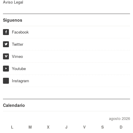
Aviso Legal
Síguenos
Facebook
f
Twitter
w
Vimeo
i
Youtube
y
Instagram
Calendario
agosto 2026
L
M
X
J
V
S
D