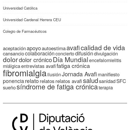
Universidad Católica
Universidad Cardenal Herrera CEU
Colegio de Farmacéuticos
calidad de vida
avafi
apoyo
autoestima
aceptación
colaboración
difusión
cansancio
divulgación
concierto
dolor
Día Mundial
dolor crónico
encefalomielitis
fatiga crónica
entrevistas avafi
miálgica
fibromialgia
Jornada Avafi
manifiesto
ilusión
salud
relato
ponencia
relatos
relatos avafi
SFC
sanidad
síndrome de fatiga crónica
sueño
terapia