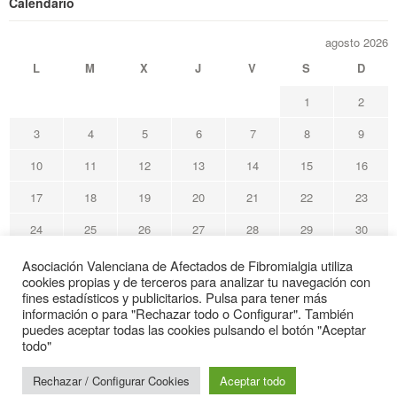
Calendario
agosto 2026
L
M
X
J
V
S
D
1
2
3
4
5
6
7
8
9
10
11
12
13
14
15
16
17
18
19
20
21
22
23
24
25
26
27
28
29
30
31
Asociación Valenciana de Afectados de Fibromialgia utiliza
cookies propias y de terceros para analizar tu navegación con
« May
fines estadísticos y publicitarios. Pulsa para tener más
información o para "Rechazar todo o Configurar". También
puedes aceptar todas las cookies pulsando el botón "Aceptar
Avafi Asociación Valenciana de Afectados de Fibromialgia
todo"
© Todos los derechos reservados
Rechazar / Configurar Cookies
Aceptar todo
Web de interés sanitario