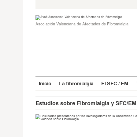
Skip
Search
for:
to
content
Asociación Valenciana de Afectados de Fibromialgia
Inicio
La fibromialgia
El SFC / EM
Estudios sobre Fibromialgia y SFC/EM