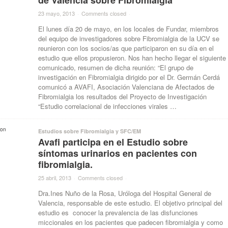
de Valencia sobre Fibromialgia
23 mayo, 2013
·
Comments closed
·
El lunes día 20 de mayo, en los locales de Fundar, miembros
del equipo de investigadores sobre Fibromialgia de la UCV se
reunieron con los socios/as que participaron en su día en el
estudio que ellos propusieron. Nos han hecho llegar el siguiente
comunicado, resumen de dicha reunión: “El grupo de
investigación en Fibromialgia dirigido por el Dr. Germán Cerdá
comunicó a AVAFI, Asociación Valenciana de Afectados de
Fibromialgia los resultados del Proyecto de Investigación
“Estudio correlacional de infecciones virales …
Estudios sobre Fibromialgia y SFC/EM
Avafi participa en el Estudio sobre
síntomas urinarios en pacientes con
fibromialgia.
25 abril, 2013
·
Comments closed
·
Dra.Ines Nuño de la Rosa, Uróloga del Hospital General de
Valencia, responsable de este estudio. El objetivo principal del
estudio es conocer la prevalencia de las disfunciones
miccionales en los pacientes que padecen fibromialgia y como