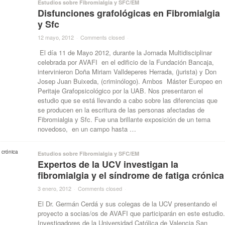
Estudios sobre Fibromialgia y SFC/EM
Disfunciones grafológicas en Fibromialgia
y Sfc
12 mayo, 2012
·
Comments closed
·
El día 11 de Mayo 2012, durante la Jornada Multidisciplinar
celebrada por AVAFI en el edificio de la Fundación Bancaja,
intervinieron Doña Miriam Valldeperes Herrada, (jurista) y Don
Josep Juan Buixeda, (criminólogo). Ambos Máster Europeo en
Peritaje Grafopsicológico por la UAB. Nos presentaron el
estudio que se está llevando a cabo sobre las diferencias que
se producen en la escritura de las personas afectadas de
Fibromialgia y Sfc. Fue una brillante exposición de un tema
novedoso, en un campo hasta …
Estudios sobre Fibromialgia y SFC/EM
Expertos de la UCV investigan la
fibromialgia y el síndrome de fatiga crónica
3 enero, 2012
·
Comments closed
·
El Dr. Germán Cerdá y sus colegas de la UCV presentando el
proyecto a socias/os de AVAFI que participarán en este estudio
Investigadores de la Universidad Católica de Valencia San