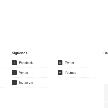
Síguenos
Ca
Facebook
Twitter
f
w
Vimeo
Youtube
i
y
Instagram