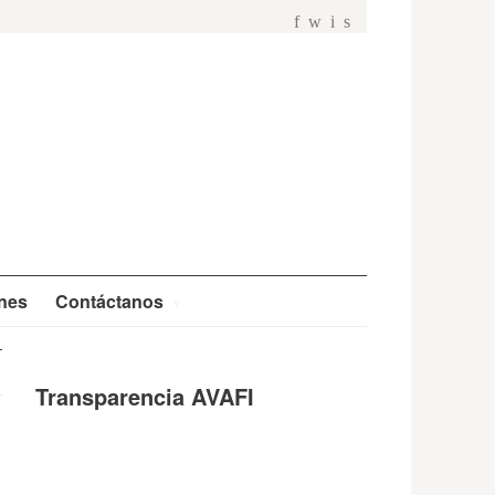
f
w
i
s
ones
Contáctanos
Transparencia AVAFI