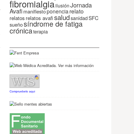
fibromialgia
Jornada
ilusión
Avafi
relato
r
ponencia
manifiesto
salud
relatos
relatos avafi
SFC
sanidad
síndrome de fatiga
sueño
crónica
terapia
>
Compruebelo aqui