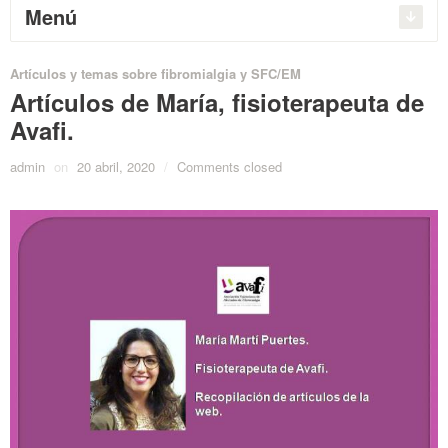
Menú
Artículos y temas sobre fibromialgia y SFC/EM
Artículos de María, fisioterapeuta de
Avafi.
admin
on
20 abril, 2020
/
Comments closed