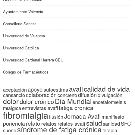
Ayuntamiento Valencia
Conselleria Sanitat
Universidad de Valencia
Universidad Católica
Universidad Cardenal Herrera CEU
Colegio de Farmacéuticos
calidad de vida
avafi
apoyo
autoestima
aceptación
colaboración
difusión
cansancio
divulgación
concierto
dolor
Día Mundial
dolor crónico
encefalomielitis
fatiga crónica
entrevistas avafi
miálgica
fibromialgia
Jornada Avafi
manifiesto
ilusión
salud
relato
ponencia
relatos
relatos avafi
SFC
sanidad
síndrome de fatiga crónica
sueño
terapia