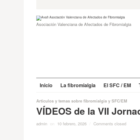
Skip
Search
for:
to
content
Asociación Valenciana de Afectados de Fibromialgia
Inicio
La fibromialgia
El SFC / EM
Artículos y temas sobre fibromialgia y SFC/EM
VÍDEOS de la VII Jornad
admin
on
10 febrero, 2026
/
Comments closed