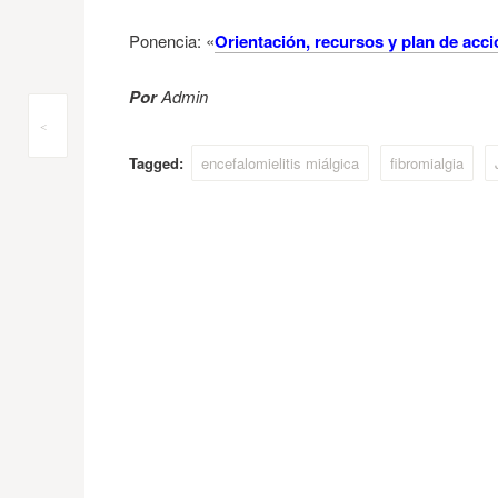
Ponencia: «
Orientación, recursos y plan de acci
Por
Admin
Post
<
Tagged:
encefalomielitis miálgica
fibromialgia
navigation