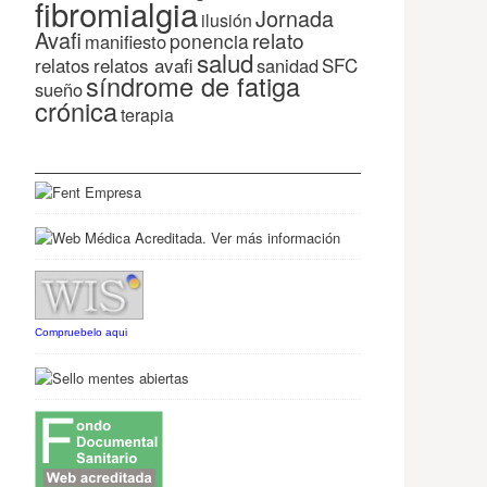
fibromialgia
Jornada
ilusión
Avafi
relato
ponencia
manifiesto
salud
relatos
relatos avafi
SFC
sanidad
síndrome de fatiga
sueño
crónica
terapia
Compruebelo aqui