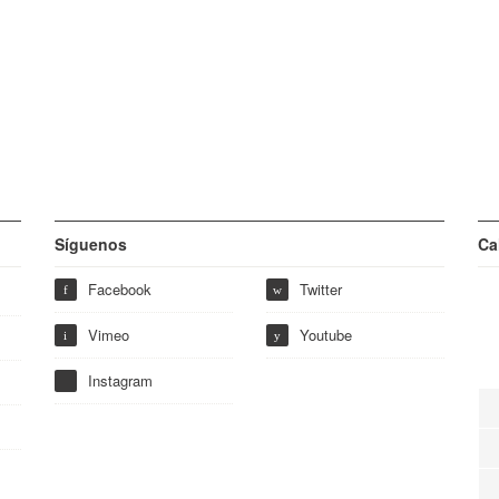
Síguenos
Ca
Facebook
Twitter
f
w
Vimeo
Youtube
i
y
Instagram