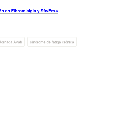
ón en Fibromialgia y Sfc/Em.»
Jornada Avafi
síndrome de fatiga crónica