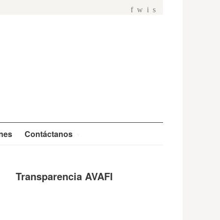
f
w
i
s
ones
Contáctanos
Transparencia AVAFI