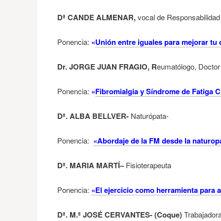
Dª CANDE ALMENAR,
vocal de Responsabilidad 
Ponencia:
«
Unión entre iguales para mejorar tu d
Dr. JORGE JUAN FRAGIO, R
eumatólogo, Doctor
Ponencia:
«
Fibromialgia y Síndrome de Fatiga C
Dª.
ALBA BELLVER-
Naturópata-
Ponencia:
«Abordaje de la FM desde la naturopa
Dª. MARIA MARTÍ–
Fisioterapeuta
Ponencia:
«El ejercicio como herramienta para ali
Dª. M.ª JOSÉ CERVANTES- (Coque)
Trabajadora