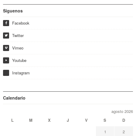
Síguenos
Facebook
f
Twitter
w
Vimeo
i
Youtube
y
Instagram
Calendario
agosto 2026
L
M
X
J
V
S
D
1
2