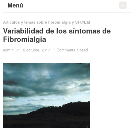
Menú
Artículos y temas sobre fibromialgia y SFC/EM
Variabilidad de los síntomas de
Fibromialgia
admin
on
2 octubre, 2017
/
Comments closed