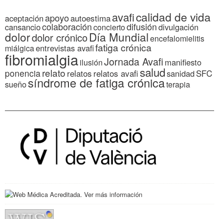
calidad de vida
avafi
apoyo
autoestima
aceptación
colaboración
difusión
cansancio
divulgación
concierto
dolor
Día Mundial
dolor crónico
encefalomielitis
fatiga crónica
entrevistas avafi
miálgica
fibromialgia
Jornada Avafi
manifiesto
ilusión
salud
relato
ponencia
relatos
relatos avafi
SFC
sanidad
síndrome de fatiga crónica
sueño
terapia