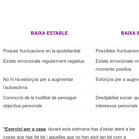
BAIXA ESTABLE
BAIXA 
Poques fluctuacions en la quotidianitat
Possibles fluctuacio
Estats emocionals regularment negatius
Estats emocionals mi
moments positius
No hi ha esforços per a augmentar
Esforços per a augme
l’autoestima
Convicció de la inutilitat de perseguir
Desitjabiliat social q
objectius personals
interessos personals
*Exercici per a casa
: durant esta setmana has d’estar atent a les
coses que has fet bé i aquelles que no han eixit tan bé com a