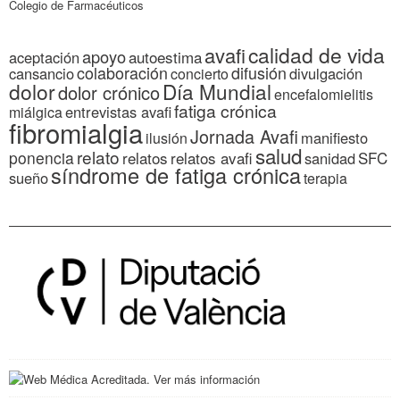
Colegio de Farmacéuticos
calidad de vida
avafi
apoyo
autoestima
aceptación
colaboración
difusión
cansancio
divulgación
concierto
dolor
Día Mundial
dolor crónico
encefalomielitis
fatiga crónica
entrevistas avafi
miálgica
fibromialgia
Jornada Avafi
manifiesto
ilusión
salud
relato
ponencia
relatos
relatos avafi
SFC
sanidad
síndrome de fatiga crónica
sueño
terapia