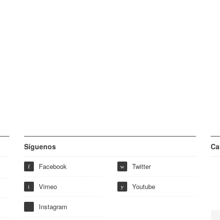
Síguenos
Ca
Facebook
Twitter
f
w
Vimeo
Youtube
i
y
Instagram