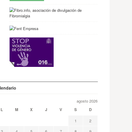
lendario
agosto 2026
L
M
X
J
V
S
D
1
2
3
4
5
6
7
8
9