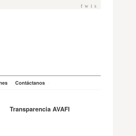
f
w
i
s
ones
Contáctanos
Transparencia AVAFI