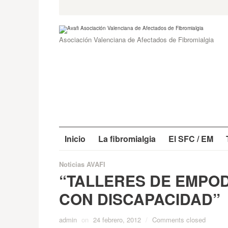
Skip
Search
for:
to
content
Asociación Valenciana de Afectados de Fibromialgia
Inicio
La fibromialgia
El SFC / EM
Noticias AVAFI
“TALLERES DE EMPO
CON DISCAPACIDAD”
admin
on
24 febrero, 2012
/
Comments closed