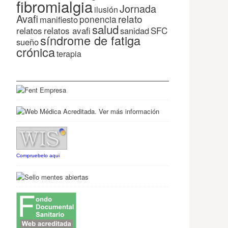
fibromialgia
Jornada
ilusión
Avafi
relato
ponencia
manifiesto
salud
relatos
relatos avafi
SFC
sanidad
síndrome de fatiga
sueño
crónica
terapia
Compruebelo aqui