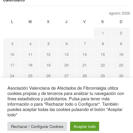
agosto 2026
L
M
X
J
V
S
D
1
2
3
4
5
6
7
8
9
10
11
12
13
14
15
16
17
18
19
20
21
22
23
24
25
26
27
28
29
30
31
Asociación Valenciana de Afectados de Fibromialgia utiliza
cookies propias y de terceros para analizar tu navegación con
« May
fines estadísticos y publicitarios. Pulsa para tener más
información o para "Rechazar todo o Configurar". También
puedes aceptar todas las cookies pulsando el botón "Aceptar
Avafi Asociación Valenciana de Afectados de Fibromialgia
todo"
© Todos los derechos reservados
Rechazar / Configurar Cookies
Aceptar todo
Web de interés sanitario
Gracias por su visita