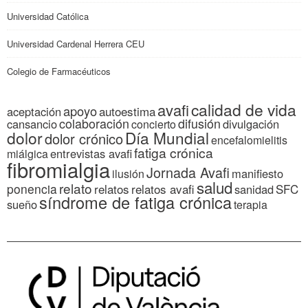
Universidad Católica
Universidad Cardenal Herrera CEU
Colegio de Farmacéuticos
calidad de vida
avafi
apoyo
autoestima
aceptación
colaboración
difusión
cansancio
divulgación
concierto
dolor
Día Mundial
dolor crónico
encefalomielitis
fatiga crónica
entrevistas avafi
miálgica
fibromialgia
Jornada Avafi
manifiesto
ilusión
salud
relato
ponencia
relatos
relatos avafi
SFC
sanidad
síndrome de fatiga crónica
sueño
terapia