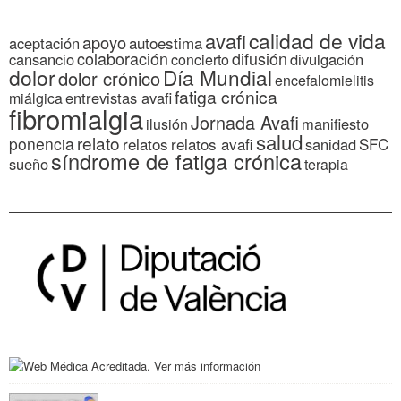
calidad de vida
avafi
apoyo
autoestima
aceptación
colaboración
difusión
cansancio
divulgación
concierto
dolor
Día Mundial
dolor crónico
encefalomielitis
fatiga crónica
entrevistas avafi
miálgica
fibromialgia
Jornada Avafi
manifiesto
ilusión
salud
relato
ponencia
relatos
relatos avafi
SFC
sanidad
síndrome de fatiga crónica
sueño
terapia