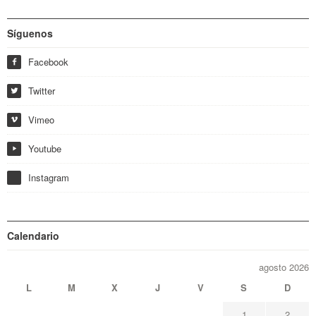
Síguenos
Facebook
f
Twitter
w
Vimeo
i
Youtube
y
Instagram
Calendario
agosto 2026
L
M
X
J
V
S
D
1
2