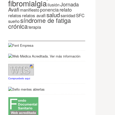
fibromialgia
Jornada
ilusión
Avafi
relato
ponencia
manifiesto
salud
relatos
relatos avafi
SFC
sanidad
síndrome de fatiga
sueño
crónica
terapia
Compruebelo aqui