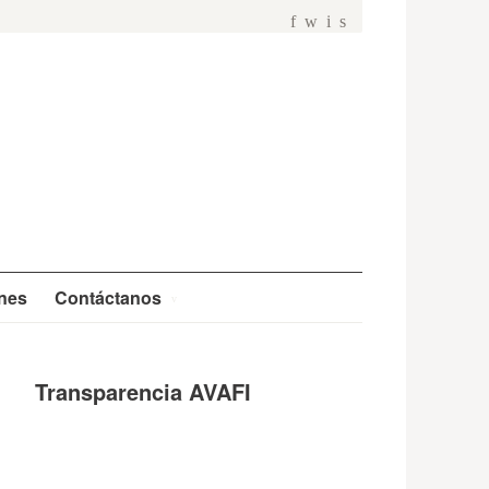
f
w
i
s
ones
Contáctanos
Transparencia AVAFI