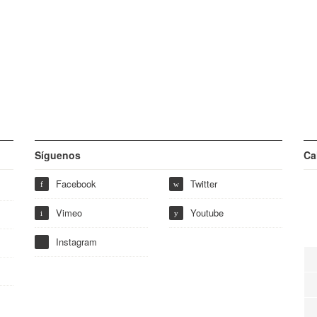
Síguenos
Ca
Facebook
Twitter
f
w
Vimeo
Youtube
i
y
Instagram