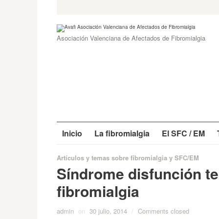
Skip
Search
for:
to
content
Asociación Valenciana de Afectados de Fibromialgia
Inicio
La fibromialgia
El SFC / EM
Artículos y temas sobre fibromialgia y SFC/EM
Síndrome disfunción t
fibromialgia
admin
on
30 julio, 2014
/
Comments closed