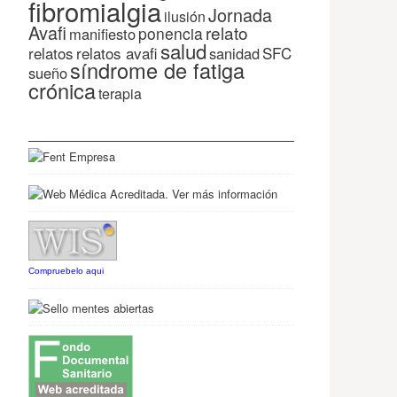
fibromialgia
Jornada
ilusión
Avafi
relato
ponencia
manifiesto
salud
relatos
relatos avafi
SFC
sanidad
síndrome de fatiga
sueño
crónica
terapia
Compruebelo aqui