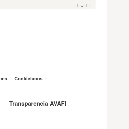
f
w
i
s
ones
Contáctanos
Transparencia AVAFI