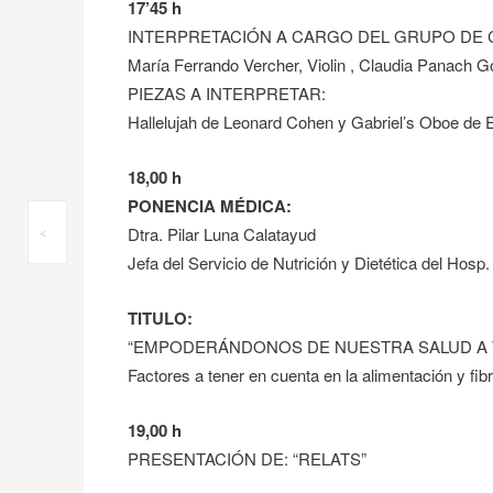
17’45 h
INTERPRETACIÓN A CARGO DEL GRUPO DE
María Ferrando Vercher, Violin , Claudia Panach Go
PIEZAS A INTERPRETAR:
Hallelujah de Leonard Cohen y Gabriel’s Oboe de 
18,00 h
PONENCIA MÉDICA:
Dtra. Pilar Luna Calatayud
Post
<
Jefa del Servicio de Nutrición y Dietética del Hosp. 
navigation
TITULO:
“EMPODERÁNDONOS DE NUESTRA SALUD A 
Factores a tener en cuenta en la alimentación y fib
19,00 h
PRESENTACIÓN DE: “RELATS”