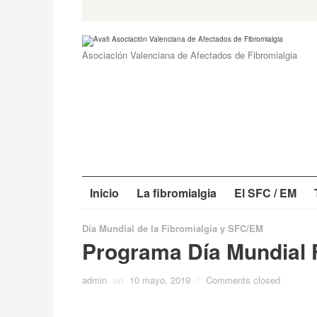
Skip
Search
for:
to
content
Asociación Valenciana de Afectados de Fibromialgia
Inicio
La fibromialgia
El SFC / EM
Día Mundial de la Fibromialgia y SFC/EM
Programa Día Mundial 
admin
on
10 mayo, 2019
/
Comments closed