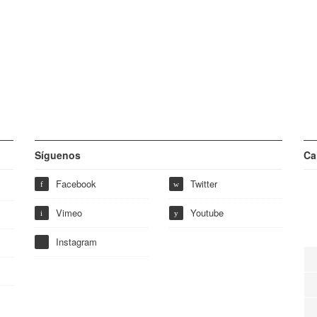
Síguenos
Ca
Facebook
Twitter
f
w
Vimeo
Youtube
i
y
Instagram