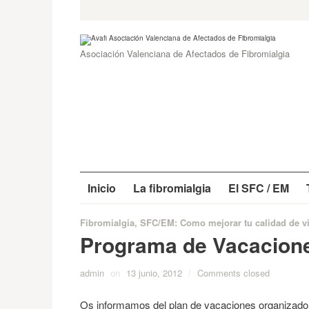
Skip
Search
for:
to
content
Asociación Valenciana de Afectados de Fibromialgia
Inicio
La fibromialgia
El SFC / EM
Fibromialgia, SFC/EM: Como mejorar tu calidad de v
Programa de Vacacion
admin
on
13 junio, 2012
/
Comments closed
Os informamos del plan de vacaciones organizad