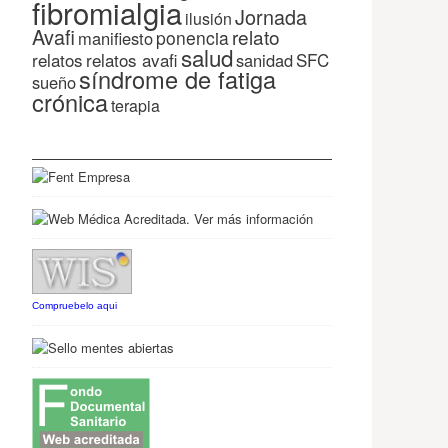
fibromialgia
Jornada
ilusión
Avafi
relato
ponencia
manifiesto
salud
relatos
relatos avafi
SFC
sanidad
síndrome de fatiga
sueño
crónica
terapia
Compruebelo aqui