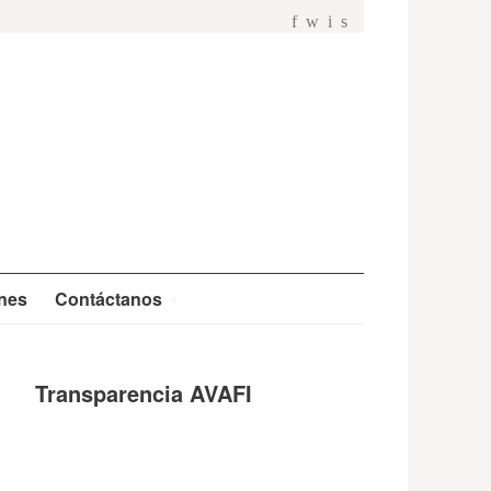
f
w
i
s
ones
Contáctanos
Transparencia AVAFI