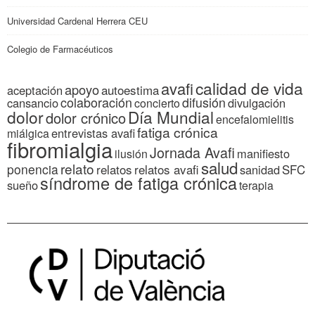
Universidad Cardenal Herrera CEU
Colegio de Farmacéuticos
calidad de vida
avafi
apoyo
autoestima
aceptación
colaboración
difusión
cansancio
divulgación
concierto
dolor
Día Mundial
dolor crónico
encefalomielitis
fatiga crónica
entrevistas avafi
miálgica
fibromialgia
Jornada Avafi
manifiesto
ilusión
salud
relato
ponencia
relatos
relatos avafi
SFC
sanidad
síndrome de fatiga crónica
sueño
terapia