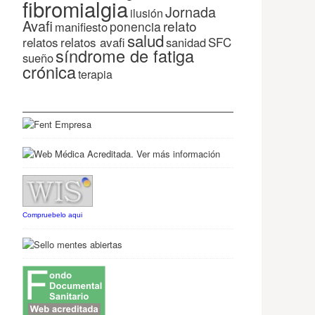
fibromialgia
Jornada
ilusión
Avafi
relato
ponencia
manifiesto
salud
relatos
relatos avafi
SFC
sanidad
síndrome de fatiga
sueño
crónica
terapia
Compruebelo aqui