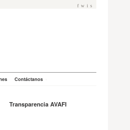
f
w
i
s
ones
Contáctanos
Transparencia AVAFI