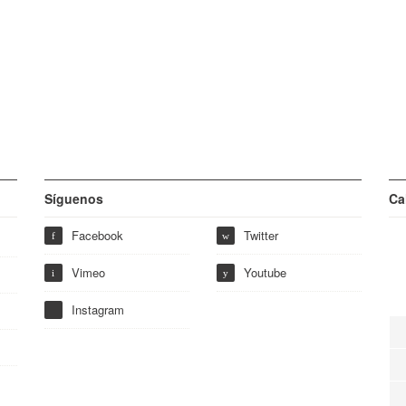
Síguenos
Ca
Facebook
Twitter
f
w
Vimeo
Youtube
i
y
Instagram