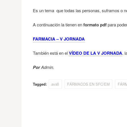
Es un tema que todas las personas, suframos o no
A continuación la tienen en
formato pdf
para poder
FARMACIA – V JORNADA
También está en el
VÍDEO DE LA V JORNADA
.
la
Por
Admin.
Tagged:
avafi
FÁRMACOS EN SFC/EM
FÁR