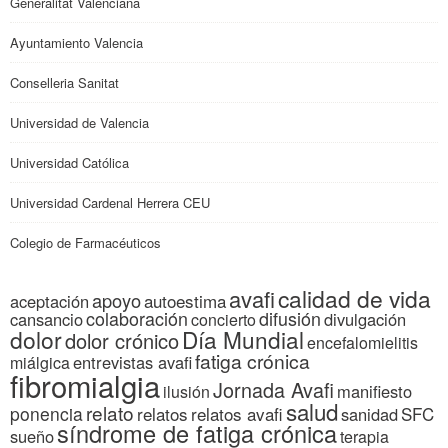
Generalitat Valenciana
Ayuntamiento Valencia
Conselleria Sanitat
Universidad de Valencia
Universidad Católica
Universidad Cardenal Herrera CEU
Colegio de Farmacéuticos
calidad de vida
avafi
apoyo
autoestima
aceptación
colaboración
difusión
cansancio
divulgación
concierto
dolor
Día Mundial
dolor crónico
encefalomielitis
fatiga crónica
entrevistas avafi
miálgica
fibromialgia
Jornada Avafi
manifiesto
ilusión
salud
relato
ponencia
relatos
relatos avafi
SFC
sanidad
síndrome de fatiga crónica
sueño
terapia