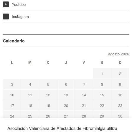
Youtube
y
Instagram
Calendario
agosto 2026
L
M
X
J
V
S
D
1
2
3
4
5
6
7
8
9
10
11
12
13
14
15
16
17
18
19
20
21
22
23
24
25
26
27
28
29
30
31
Asociación Valenciana de Afectados de Fibromialgia utiliza