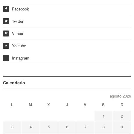
Facebook
f
Twitter
w
Vimeo
i
Youtube
y
Instagram
Calendario
agosto 2026
L
M
X
J
V
S
D
1
2
3
4
5
6
7
8
9