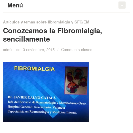
Menú
Artículos y temas sobre fibromialgia y SFC/EM
Conozcamos la Fibromialgia,
sencillamente
admin
on
3 noviembre, 2015
/
Comments closed