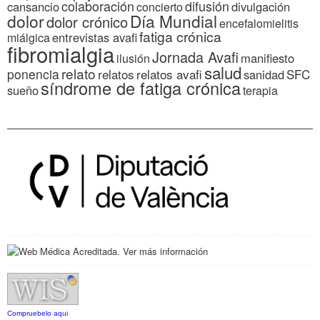
colaboración
difusión
cansancio
divulgación
concierto
dolor
Día Mundial
dolor crónico
encefalomielitis
fatiga crónica
entrevistas avafi
miálgica
fibromialgia
Jornada Avafi
manifiesto
ilusión
salud
relato
ponencia
relatos
relatos avafi
SFC
sanidad
síndrome de fatiga crónica
sueño
terapia
Compruebelo aqui