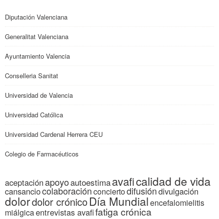
Diputación Valenciana
Generalitat Valenciana
Ayuntamiento Valencia
Conselleria Sanitat
Universidad de Valencia
Universidad Católica
Universidad Cardenal Herrera CEU
Colegio de Farmacéuticos
calidad de vida
avafi
apoyo
autoestima
aceptación
colaboración
difusión
cansancio
divulgación
concierto
dolor
Día Mundial
dolor crónico
encefalomielitis
fatiga crónica
entrevistas avafi
miálgica