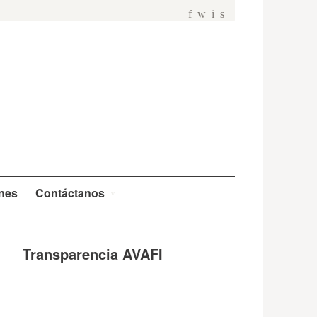
f
w
i
s
ones
Contáctanos
Transparencia AVAFI