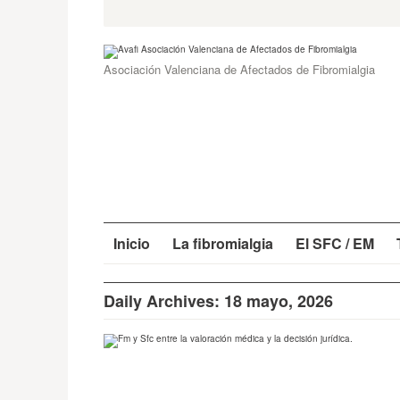
Skip
Search
for:
to
content
Asociación Valenciana de Afectados de Fibromialgia
Inicio
La fibromialgia
El SFC / EM
Daily Archives: 18 mayo, 2026