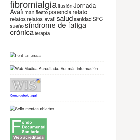
fibromialgia
Jornada
ilusión
Avafi
relato
ponencia
manifiesto
salud
relatos
relatos avafi
SFC
sanidad
síndrome de fatiga
sueño
crónica
terapia
Compruebelo aqui