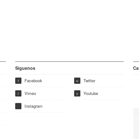
Síguenos
Ca
Facebook
Twitter
f
w
Vimeo
Youtube
i
y
Instagram