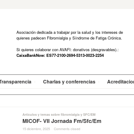
Asociación dedicada a trabajar por la salud y los intereses de
quienes padecen Fibromialgia y Síndrome de Fatiga Crónica.
Si quieres colaborar con AVAFI: donativos (desgravables).:
CaixaBankNow: ES77-2100-2694-5313-0023-2254
Transparencia
Charlas y conferencias
Acreditaci
Artículos y temas sobre fibromialgia y SFC/EM
MICOF- VII Jornada Fm/Sfc/Em
15 diciembre, 2025
·
Comments closed
·