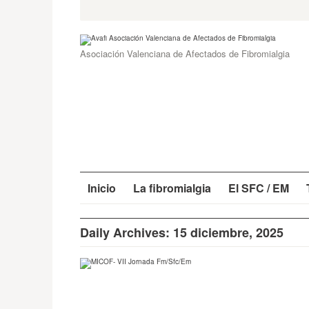
Skip
Search
for:
to
content
Asociación Valenciana de Afectados de Fibromialgia
Inicio
La fibromialgia
El SFC / EM
Daily Archives: 15 diciembre, 2025