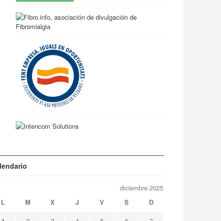
lendario
diciembre 2025
L
M
X
J
V
S
D
1
2
3
4
5
6
7