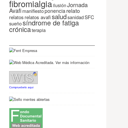
fibromialgia
Jornada
ilusión
Avafi
relato
ponencia
manifiesto
salud
relatos
relatos avafi
SFC
sanidad
síndrome de fatiga
sueño
crónica
terapia
Compruebelo aqui