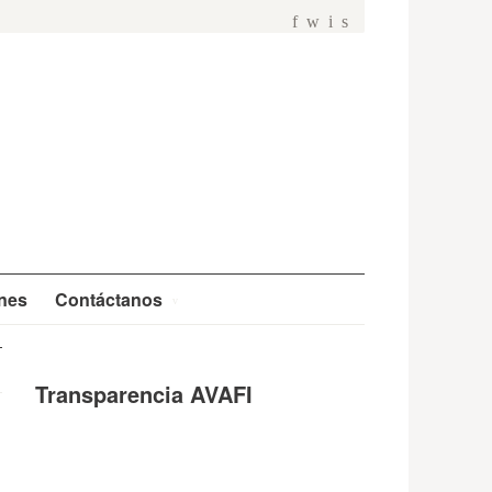
f
w
i
s
ones
Contáctanos
Transparencia AVAFI