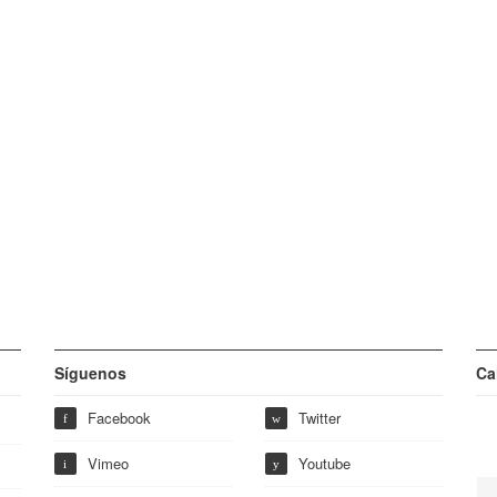
Síguenos
Ca
Facebook
Twitter
f
w
Vimeo
Youtube
i
y