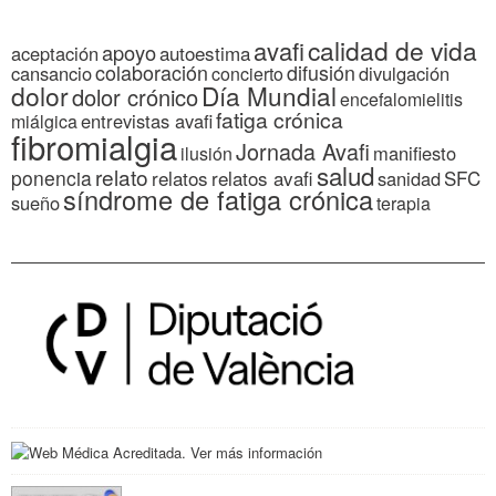
calidad de vida
avafi
apoyo
autoestima
aceptación
colaboración
difusión
cansancio
divulgación
concierto
dolor
Día Mundial
dolor crónico
encefalomielitis
fatiga crónica
entrevistas avafi
miálgica
fibromialgia
Jornada Avafi
manifiesto
ilusión
salud
relato
ponencia
relatos
relatos avafi
SFC
sanidad
síndrome de fatiga crónica
sueño
terapia