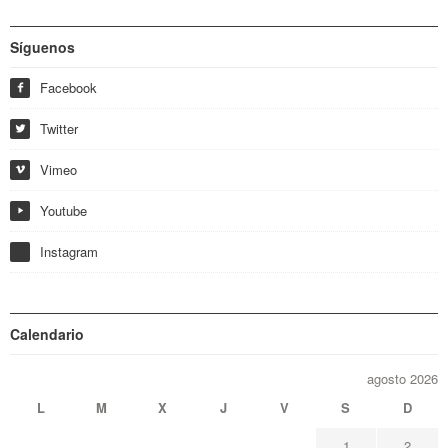
Síguenos
Facebook
f
Twitter
w
Vimeo
i
Youtube
y
Instagram
Calendario
agosto 2026
L
M
X
J
V
S
D
1
2