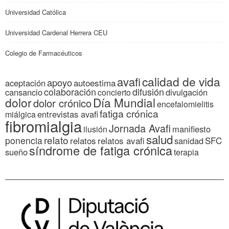
Universidad Católica
Universidad Cardenal Herrera CEU
Colegio de Farmacéuticos
calidad de vida
avafi
apoyo
autoestima
aceptación
colaboración
difusión
cansancio
divulgación
concierto
dolor
Día Mundial
dolor crónico
encefalomielitis
fatiga crónica
entrevistas avafi
miálgica
fibromialgia
Jornada Avafi
manifiesto
ilusión
salud
relato
ponencia
relatos
relatos avafi
SFC
sanidad
síndrome de fatiga crónica
sueño
terapia