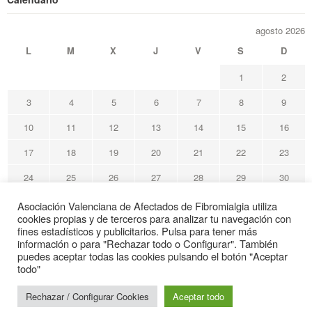
agosto 2026
L
M
X
J
V
S
D
1
2
3
4
5
6
7
8
9
10
11
12
13
14
15
16
17
18
19
20
21
22
23
24
25
26
27
28
29
30
31
Asociación Valenciana de Afectados de Fibromialgia utiliza
cookies propias y de terceros para analizar tu navegación con
« May
fines estadísticos y publicitarios. Pulsa para tener más
información o para "Rechazar todo o Configurar". También
puedes aceptar todas las cookies pulsando el botón "Aceptar
Avafi Asociación Valenciana de Afectados de Fibromialgia
todo"
© Todos los derechos reservados
Rechazar / Configurar Cookies
Aceptar todo
Web de interés sanitario
Gracias por su visita