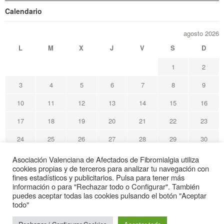
Calendario
agosto 2026
L
M
X
J
V
S
D
1
2
3
4
5
6
7
8
9
10
11
12
13
14
15
16
17
18
19
20
21
22
23
24
25
26
27
28
29
30
31
Asociación Valenciana de Afectados de Fibromialgia utiliza
cookies propias y de terceros para analizar tu navegación con
« May
fines estadísticos y publicitarios. Pulsa para tener más
información o para "Rechazar todo o Configurar". También
puedes aceptar todas las cookies pulsando el botón "Aceptar
Avafi Asociación Valenciana de Afectados de Fibromialgia
todo"
© Todos los derechos reservados