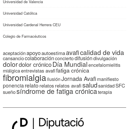
Universidad de Valencia
Universidad Católica
Universidad Cardenal Herrera CEU
Colegio de Farmacéuticos
calidad de vida
avafi
apoyo
autoestima
aceptación
colaboración
difusión
cansancio
divulgación
concierto
dolor
Día Mundial
dolor crónico
encefalomielitis
fatiga crónica
entrevistas avafi
miálgica
fibromialgia
Jornada Avafi
manifiesto
ilusión
salud
relato
ponencia
relatos
relatos avafi
SFC
sanidad
síndrome de fatiga crónica
sueño
terapia