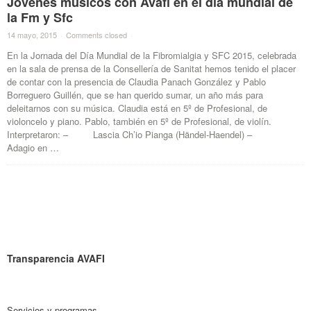
Jóvenes músicos con Avafi en el día mundial de
la Fm y Sfc
14 mayo, 2015
·
Comments closed
·
En la Jornada del Día Mundial de la Fibromialgia y SFC 2015, celebrada
en la sala de prensa de la Consellería de Sanitat hemos tenido el placer
de contar con la presencia de Claudia Panach González y Pablo
Borreguero Guillén, que se han querido sumar, un año más para
deleitarnos con su música. Claudia está en 5º de Profesional, de
violoncelo y piano. Pablo, también en 5º de Profesional, de violín.
Interpretaron: – Lascia Ch’io Pianga (Händel-Haendel) –
Adagio en …
Transparencia AVAFI
Servicios y programas