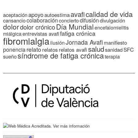
calidad de vida
avafi
apoyo
autoestima
aceptación
colaboración
difusión
cansancio
divulgación
concierto
dolor
Día Mundial
dolor crónico
encefalomielitis
fatiga crónica
entrevistas avafi
miálgica
fibromialgia
Jornada Avafi
manifiesto
ilusión
salud
relato
ponencia
relatos
relatos avafi
SFC
sanidad
síndrome de fatiga crónica
sueño
terapia