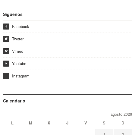
Síguenos
Facebook
f
Twitter
w
Vimeo
i
Youtube
y
Instagram
Calendario
agosto 2026
L
M
X
J
V
S
D
1
2