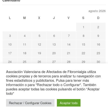
agosto 2026
L
M
X
J
V
S
D
1
2
3
4
5
6
7
8
9
10
11
12
13
14
15
16
17
18
19
20
21
22
23
24
25
26
27
28
29
30
31
Asociación Valenciana de Afectados de Fibromialgia utiliza
cookies propias y de terceros para analizar tu navegación con
« May
fines estadísticos y publicitarios. Pulsa para tener más
información o para "Rechazar todo o Configurar". También
puedes aceptar todas las cookies pulsando el botón "Aceptar
Avafi Asociación Valenciana de Afectados de Fibromialgia
todo"
© Todos los derechos reservados
Rechazar / Configurar Cookies
Aceptar todo
Web de interés sanitario