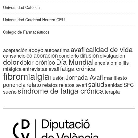
Universidad Católica
Universidad Cardenal Herrera CEU
Colegio de Farmacéuticos
calidad de vida
avafi
apoyo
autoestima
aceptación
colaboración
difusión
cansancio
divulgación
concierto
dolor
Día Mundial
dolor crónico
encefalomielitis
fatiga crónica
entrevistas avafi
miálgica
fibromialgia
Jornada Avafi
manifiesto
ilusión
salud
relato
ponencia
relatos
relatos avafi
SFC
sanidad
síndrome de fatiga crónica
sueño
terapia