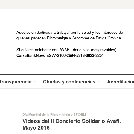
Asociación dedicada a trabajar por la salud y los intereses de
quienes padecen Fibromialgia y Síndrome de Fatiga Crónica.
Si quieres colaborar con AVAFI: donativos (desgravables).:
CaixaBankNow: ES77-2100-2694-5313-0023-2254
Transparencia
Charlas y conferencias
Acreditaci
Día Mundial de la Fibromialgia y SFC/EM
Vídeos del II Concierto Solidario Avafi.
Mayo 2016