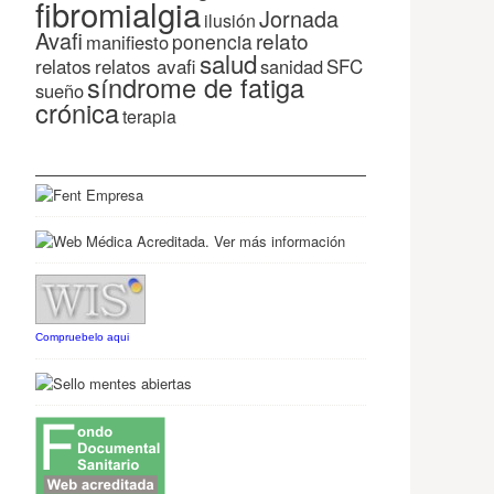
fibromialgia
Jornada
ilusión
Avafi
relato
ponencia
manifiesto
salud
relatos
relatos avafi
SFC
sanidad
síndrome de fatiga
sueño
crónica
terapia
Compruebelo aqui