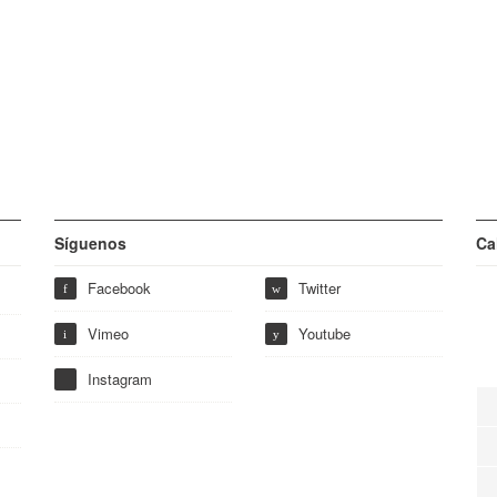
Síguenos
Ca
Facebook
Twitter
f
w
Vimeo
Youtube
i
y
Instagram