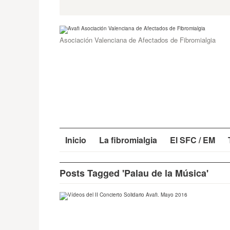
Skip
Search
for:
to
content
Asociación Valenciana de Afectados de Fibromialgia
Inicio
La fibromialgia
El SFC / EM
Posts Tagged 'Palau de la Música'