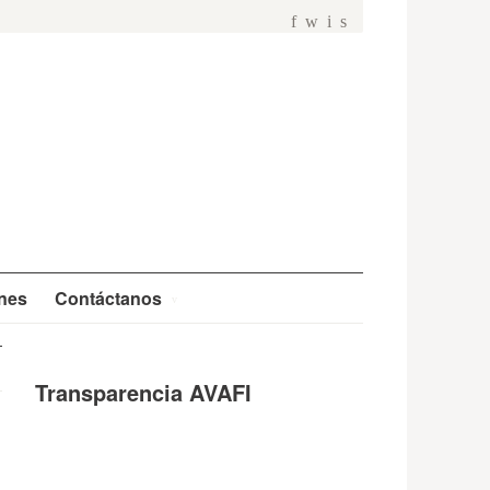
f
w
i
s
ones
Contáctanos
Transparencia AVAFI