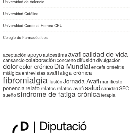
Universidad de Valencia
Universidad Católica
Universidad Cardenal Herrera CEU
Colegio de Farmacéuticos
calidad de vida
avafi
apoyo
autoestima
aceptación
colaboración
difusión
cansancio
divulgación
concierto
dolor
Día Mundial
dolor crónico
encefalomielitis
fatiga crónica
entrevistas avafi
miálgica
fibromialgia
Jornada Avafi
manifiesto
ilusión
salud
relato
ponencia
relatos
relatos avafi
SFC
sanidad
síndrome de fatiga crónica
sueño
terapia