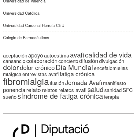
Universidad de Valencia
Universidad Católica
Universidad Cardenal Herrera CEU
Colegio de Farmacéuticos
calidad de vida
avafi
apoyo
autoestima
aceptación
colaboración
difusión
cansancio
divulgación
concierto
dolor
Día Mundial
dolor crónico
encefalomielitis
fatiga crónica
entrevistas avafi
miálgica
fibromialgia
Jornada Avafi
manifiesto
ilusión
salud
relato
ponencia
relatos
relatos avafi
SFC
sanidad
síndrome de fatiga crónica
sueño
terapia