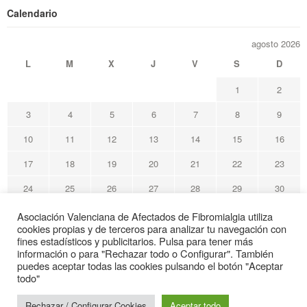
Calendario
agosto 2026
L
M
X
J
V
S
D
1
2
3
4
5
6
7
8
9
10
11
12
13
14
15
16
17
18
19
20
21
22
23
24
25
26
27
28
29
30
31
Asociación Valenciana de Afectados de Fibromialgia utiliza
cookies propias y de terceros para analizar tu navegación con
« May
fines estadísticos y publicitarios. Pulsa para tener más
información o para "Rechazar todo o Configurar". También
puedes aceptar todas las cookies pulsando el botón "Aceptar
Avafi Asociación Valenciana de Afectados de Fibromialgia
todo"
© Todos los derechos reservados
Rechazar / Configurar Cookies
Aceptar todo
Web de interés sanitario