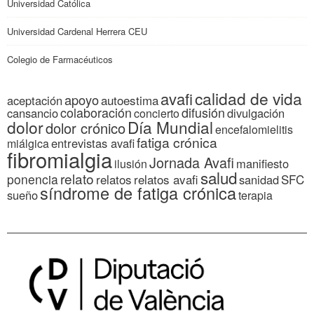
Universidad Católica
Universidad Cardenal Herrera CEU
Colegio de Farmacéuticos
calidad de vida
avafi
apoyo
autoestima
aceptación
colaboración
difusión
cansancio
divulgación
concierto
dolor
Día Mundial
dolor crónico
encefalomielitis
fatiga crónica
entrevistas avafi
miálgica
fibromialgia
Jornada Avafi
manifiesto
ilusión
salud
relato
ponencia
relatos
relatos avafi
SFC
sanidad
síndrome de fatiga crónica
sueño
terapia