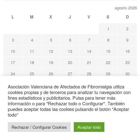
agosto 2026
L
M
X
J
V
S
D
1
2
3
4
5
6
7
8
9
10
11
12
13
14
15
16
17
18
19
20
21
22
23
24
25
26
27
28
29
30
31
Asociación Valenciana de Afectados de Fibromialgia utiliza
cookies propias y de terceros para analizar tu navegación con
« May
fines estadísticos y publicitarios. Pulsa para tener más
información o para "Rechazar todo o Configurar". También
puedes aceptar todas las cookies pulsando el botón "Aceptar
Avafi Asociación Valenciana de Afectados de Fibromialgia
todo"
© Todos los derechos reservados
Rechazar / Configurar Cookies
Aceptar todo
Web de interés sanitario
Gracias por su visita