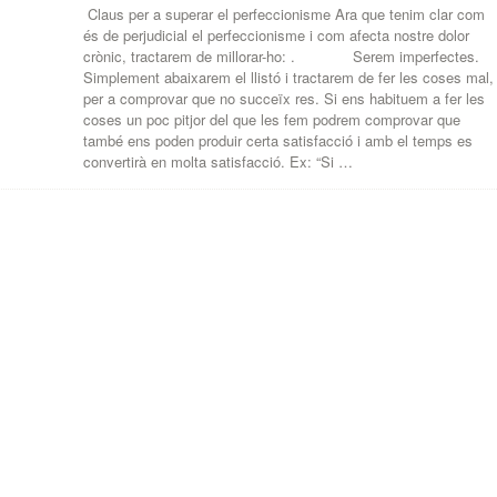
Claus per a superar el perfeccionisme Ara que tenim clar com
és de perjudicial el perfeccionisme i com afecta nostre dolor
crònic, tractarem de millorar-ho: . Serem imperfectes.
Simplement abaixarem el llistó i tractarem de fer les coses mal,
per a comprovar que no succeïx res. Si ens habituem a fer les
coses un poc pitjor del que les fem podrem comprovar que
també ens poden produir certa satisfacció i amb el temps es
convertirà en molta satisfacció. Ex: “Si …