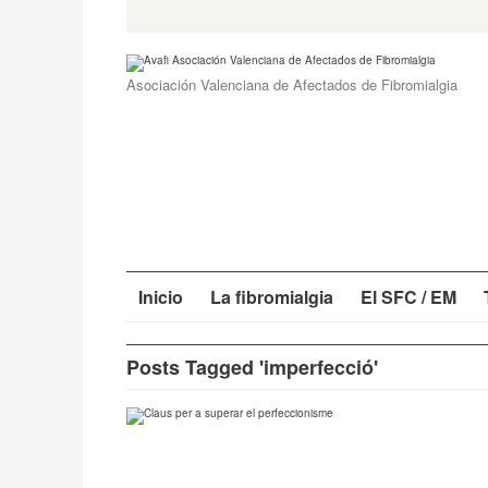
Skip
Search
for:
to
content
Asociación Valenciana de Afectados de Fibromialgia
Inicio
La fibromialgia
El SFC / EM
Posts Tagged 'imperfecció'