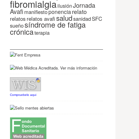
fibromialgia
Jornada
ilusión
Avafi
relato
ponencia
manifiesto
salud
relatos
relatos avafi
SFC
sanidad
síndrome de fatiga
sueño
crónica
terapia
Compruebelo aqui