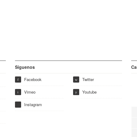
Síguenos
Ca
Facebook
Twitter
f
w
Vimeo
Youtube
i
y
Instagram