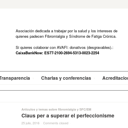
Asociación dedicada a trabajar por la salud y los intereses de
quienes padecen Fibromialgia y Síndrome de Fatiga Crónica.
Si quieres colaborar con AVAFI: donativos (desgravables).:
CaixaBankNow: ES77-2100-2694-5313-0023-2254
Transparencia
Charlas y conferencias
Acreditaci
Artículos y temas sobre fibromialgia y SFC/EM
Claus per a superar el perfeccionisme
25 julio, 2016
·
Comments closed
·