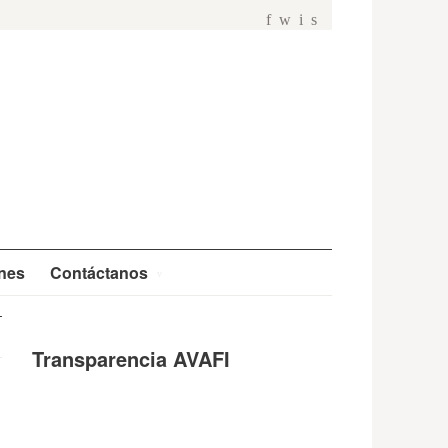
f
w
i
s
ones
Contáctanos
Transparencia AVAFI