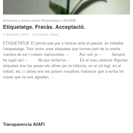
Artículos y temas sobre fibromialgia y SFC/EM
Etiquetatge. Fracàs. Acceptació.
5 diciembre, 2016
·
Comments closed
·
ETIQUETATGE El primer pas per a trencar amb el passat, és treballar
l’etiquetatge. Tots tenim unes etiquetes que formen part de la nostra
manera de ser i creiem inamovibles: – Així sóc jo – Sempre
he sigut així – No puc evitar-ho – És el meu caràcter Algunes
etiquetes ens les posen els altres (en la infància, en el col·legi, en el
treball, etc.) i altres ens les posem nosaltres mateixos (per a evitar fer
coses que no ens agraden, …
Transparencia AVAFI