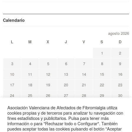
Calendario
agosto 2026
L
M
X
J
V
S
D
1
2
3
4
5
6
7
8
9
10
11
12
13
14
15
16
17
18
19
20
21
22
23
24
25
26
27
28
29
30
31
Asociación Valenciana de Afectados de Fibromialgia utiliza
cookies propias y de terceros para analizar tu navegación con
« May
fines estadísticos y publicitarios. Pulsa para tener más
información o para "Rechazar todo o Configurar". También
puedes aceptar todas las cookies pulsando el botón "Aceptar