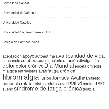
Conselleria Sanitat
Universidad de Valencia
Universidad Católica
Universidad Cardenal Herrera CEU
Colegio de Farmacéuticos
calidad de vida
avafi
apoyo
autoestima
aceptación
colaboración
difusión
cansancio
divulgación
concierto
dolor
Día Mundial
dolor crónico
encefalomielitis
fatiga crónica
entrevistas avafi
miálgica
fibromialgia
Jornada Avafi
manifiesto
ilusión
salud
relato
ponencia
relatos
relatos avafi
SFC
sanidad
síndrome de fatiga crónica
sueño
terapia