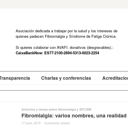
Asociación dedicada a trabajar por la salud y los intereses de
quienes padecen Fibromialgia y Síndrome de Fatiga Crónica.
Si quieres colaborar con AVAFI: donativos (desgravables).:
CaixaBankNow: ES77-2100-2694-5313-0023-2254
Transparencia
Charlas y conferencias
Acreditaci
Artículos y temas sobre fibromialgia y SFC/EM
Fibromialgia: varios nombres, una realidad
17 junio, 2015
·
Comments closed
·