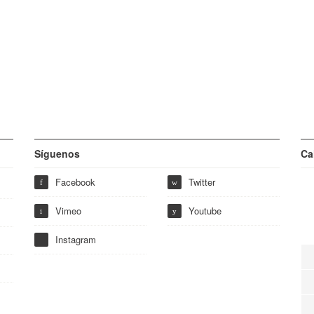
Síguenos
Ca
Facebook
Twitter
f
w
Vimeo
Youtube
i
y
Instagram