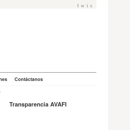
f
w
i
s
ones
Contáctanos
Transparencia AVAFI