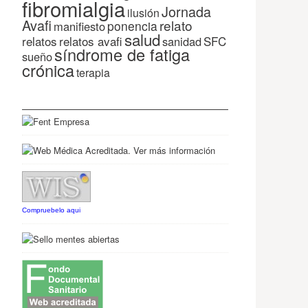
fibromialgia
Jornada
ilusión
Avafi
relato
ponencia
manifiesto
salud
relatos
relatos avafi
SFC
sanidad
síndrome de fatiga
sueño
crónica
terapia
Compruebelo aqui