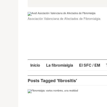
Skip
Search
for:
to
content
Asociación Valenciana de Afectados de Fibromialgia
Inicio
La fibromialgia
El SFC / EM
Posts Tagged 'fibrositis'