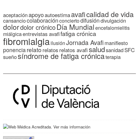
calidad de vida
avafi
apoyo
autoestima
aceptación
colaboración
difusión
cansancio
divulgación
concierto
dolor
Día Mundial
dolor crónico
encefalomielitis
fatiga crónica
entrevistas avafi
miálgica
fibromialgia
Jornada Avafi
manifiesto
ilusión
salud
relato
ponencia
relatos
relatos avafi
SFC
sanidad
síndrome de fatiga crónica
sueño
terapia