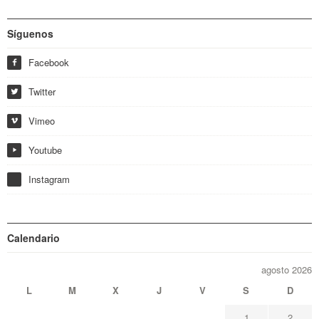
Síguenos
Facebook
f
Twitter
w
Vimeo
i
Youtube
y
Instagram
Calendario
agosto 2026
L
M
X
J
V
S
D
1
2