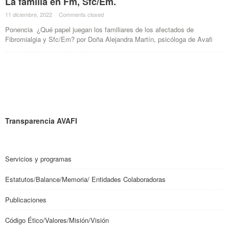
La familia en Fm, Sfc/Em.
11 diciembre, 2022
·
Comments closed
·
Ponencia ¿Qué papel juegan los familiares de los afectados de
Fibromialgia y Sfc/Em? por Doña Alejandra Martín, psicóloga de Avafi
Transparencia AVAFI
Servicios y programas
Estatutos/Balance/Memoria/ Entidades Colaboradoras
Publicaciones
Código Ético/Valores/Misión/Visión