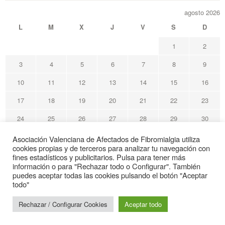
agosto 2026
L
M
X
J
V
S
D
1
2
3
4
5
6
7
8
9
10
11
12
13
14
15
16
17
18
19
20
21
22
23
24
25
26
27
28
29
30
31
Asociación Valenciana de Afectados de Fibromialgia utiliza
cookies propias y de terceros para analizar tu navegación con
« May
fines estadísticos y publicitarios. Pulsa para tener más
información o para "Rechazar todo o Configurar". También
puedes aceptar todas las cookies pulsando el botón "Aceptar
Avafi Asociación Valenciana de Afectados de Fibromialgia
todo"
© Todos los derechos reservados
Rechazar / Configurar Cookies
Aceptar todo
Web de interés sanitario
Gracias por su visita