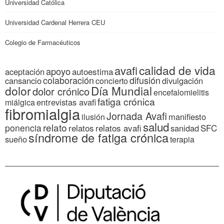
Universidad Católica
Universidad Cardenal Herrera CEU
Colegio de Farmacéuticos
calidad de vida
avafi
apoyo
autoestima
aceptación
colaboración
difusión
cansancio
divulgación
concierto
dolor
Día Mundial
dolor crónico
encefalomielitis
fatiga crónica
entrevistas avafi
miálgica
fibromialgia
Jornada Avafi
manifiesto
ilusión
salud
relato
ponencia
relatos
relatos avafi
SFC
sanidad
síndrome de fatiga crónica
sueño
terapia