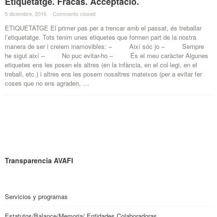
Etiquetatge. Fracàs. Acceptació.
5 diciembre, 2016
·
Comments closed
·
ETIQUETATGE El primer pas per a trencar amb el passat, és treballar
l’etiquetatge. Tots tenim unes etiquetes que formen part de la nostra
manera de ser i creiem inamovibles: – Així sóc jo – Sempre
he sigut així – No puc evitar-ho – És el meu caràcter Algunes
etiquetes ens les posen els altres (en la infància, en el col·legi, en el
treball, etc.) i altres ens les posem nosaltres mateixos (per a evitar fer
coses que no ens agraden, …
Transparencia AVAFI
Servicios y programas
Estatutos/Balance/Memoria/ Entidades Colaboradoras