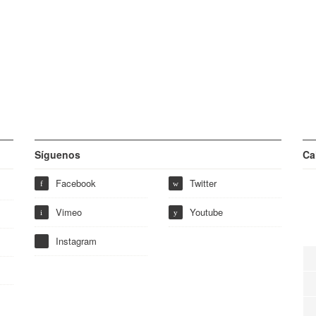
Síguenos
Ca
Facebook
Twitter
f
w
Vimeo
Youtube
i
y
Instagram