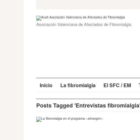
Skip
Search
for:
to
content
Asociación Valenciana de Afectados de Fibromialgia
Inicio
La fibromialgia
El SFC / EM
Posts Tagged 'Entrevistas fibromialgia