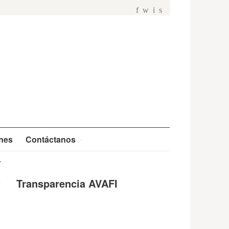
f
w
i
s
ones
Contáctanos
Transparencia AVAFI