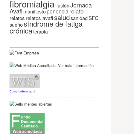
fibromialgia
Jornada
ilusión
Avafi
relato
ponencia
manifiesto
salud
relatos
relatos avafi
SFC
sanidad
síndrome de fatiga
sueño
crónica
terapia
Compruebelo aqui