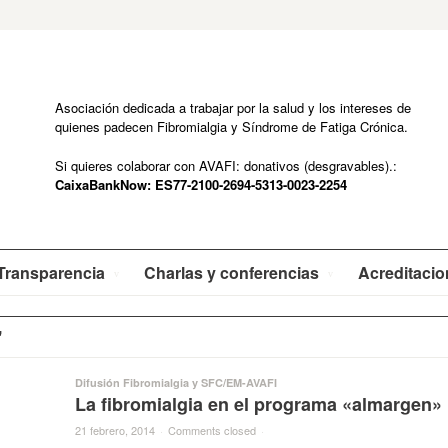
Asociación dedicada a trabajar por la salud y los intereses de
quienes padecen Fibromialgia y Síndrome de Fatiga Crónica.
Si quieres colaborar con AVAFI: donativos (desgravables).:
CaixaBankNow: ES77-2100-2694-5313-0023-2254
Transparencia
Charlas y conferencias
Acreditaci
'
Difusión Fibromialgia y SFC/EM-AVAFI
La fibromialgia en el programa «almargen»
21 febrero, 2014
·
Comments closed
·