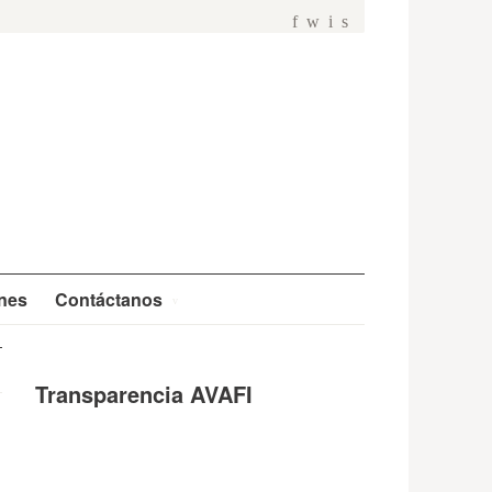
f
w
i
s
ones
Contáctanos
Transparencia AVAFI