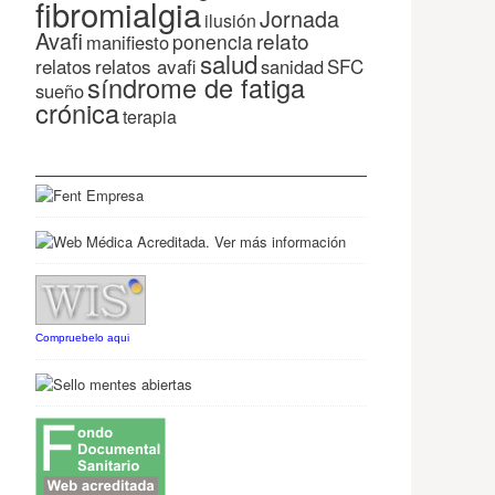
fibromialgia
Jornada
ilusión
Avafi
relato
ponencia
manifiesto
salud
relatos
relatos avafi
SFC
sanidad
síndrome de fatiga
sueño
crónica
terapia
Compruebelo aqui