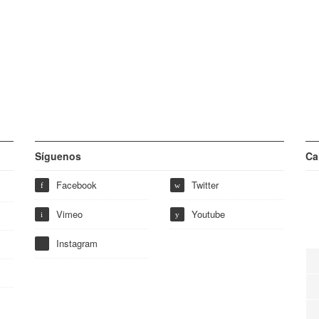
Síguenos
Ca
Facebook
Twitter
f
w
Vimeo
Youtube
i
y
Instagram