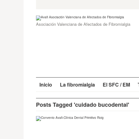
Skip
Search
for:
to
content
Asociación Valenciana de Afectados de Fibromialgia
Inicio
La fibromialgia
El SFC / EM
Posts Tagged 'cuidado bucodental'