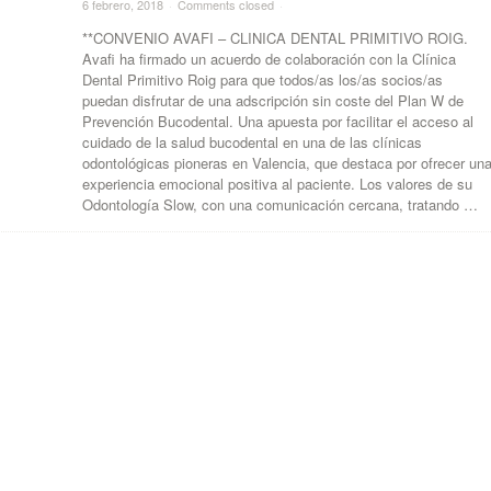
6 febrero, 2018
·
Comments closed
·
**CONVENIO AVAFI – CLINICA DENTAL PRIMITIVO ROIG.
Avafi ha firmado un acuerdo de colaboración con la Clínica
Dental Primitivo Roig para que todos/as los/as socios/as
puedan disfrutar de una adscripción sin coste del Plan W de
Prevención Bucodental. Una apuesta por facilitar el acceso al
cuidado de la salud bucodental en una de las clínicas
odontológicas pioneras en Valencia, que destaca por ofrecer un
experiencia emocional positiva al paciente. Los valores de su
Odontología Slow, con una comunicación cercana, tratando …