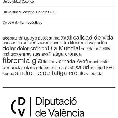
Universidad Católica
Universidad Cardenal Herrera CEU
Colegio de Farmacéuticos
calidad de vida
avafi
apoyo
autoestima
aceptación
colaboración
difusión
cansancio
divulgación
concierto
dolor
Día Mundial
dolor crónico
encefalomielitis
fatiga crónica
entrevistas avafi
miálgica
fibromialgia
Jornada Avafi
manifiesto
ilusión
salud
relato
ponencia
relatos
relatos avafi
SFC
sanidad
síndrome de fatiga crónica
sueño
terapia