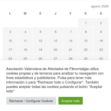
agosto 2026
L
M
X
J
V
S
D
1
2
3
4
5
6
7
8
9
10
11
12
13
14
15
16
17
18
19
20
21
22
23
24
25
26
27
28
29
30
31
Asociación Valenciana de Afectados de Fibromialgia utiliza
cookies propias y de terceros para analizar tu navegación con
« May
fines estadísticos y publicitarios. Pulsa para tener más
información o para "Rechazar todo o Configurar". También
puedes aceptar todas las cookies pulsando el botón "Aceptar
Avafi Asociación Valenciana de Afectados de Fibromialgia
todo"
© Todos los derechos reservados
Rechazar / Configurar Cookies
Aceptar todo
Web de interés sanitario
Gracias por su visita