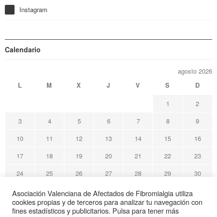
Instagram
Calendario
agosto 2026
L
M
X
J
V
S
D
1
2
3
4
5
6
7
8
9
10
11
12
13
14
15
16
17
18
19
20
21
22
23
24
25
26
27
28
29
30
31
Asociación Valenciana de Afectados de Fibromialgia utiliza
cookies propias y de terceros para analizar tu navegación con
« May
fines estadísticos y publicitarios. Pulsa para tener más