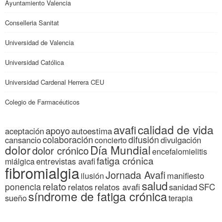
Ayuntamiento Valencia
Conselleria Sanitat
Universidad de Valencia
Universidad Católica
Universidad Cardenal Herrera CEU
Colegio de Farmacéuticos
calidad de vida
avafi
apoyo
autoestima
aceptación
colaboración
difusión
cansancio
divulgación
concierto
dolor
Día Mundial
dolor crónico
encefalomielitis
fatiga crónica
entrevistas avafi
miálgica
fibromialgia
Jornada Avafi
manifiesto
ilusión
salud
relato
ponencia
relatos
relatos avafi
SFC
sanidad
síndrome de fatiga crónica
sueño
terapia