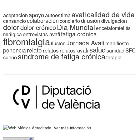
calidad de vida
avafi
apoyo
autoestima
aceptación
colaboración
difusión
cansancio
divulgación
concierto
dolor
Día Mundial
dolor crónico
encefalomielitis
fatiga crónica
entrevistas avafi
miálgica
fibromialgia
Jornada Avafi
manifiesto
ilusión
salud
relato
ponencia
relatos
relatos avafi
SFC
sanidad
síndrome de fatiga crónica
sueño
terapia