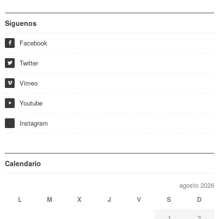
Síguenos
Facebook
f
Twitter
w
Vimeo
i
Youtube
y
Instagram
Calendario
agosto 2026
L
M
X
J
V
S
D
1
2